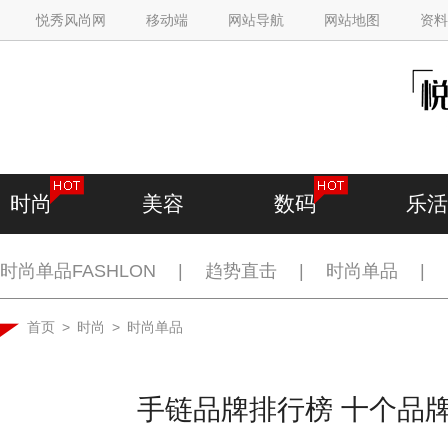
悦秀风尚网
移动端
网站导航
网站地图
资料
时尚
美容
数码
乐活
时尚单品FASHLON
|
趋势直击
|
时尚单品
|
首页
>
时尚
>
时尚单品
手链品牌排行榜 十个品