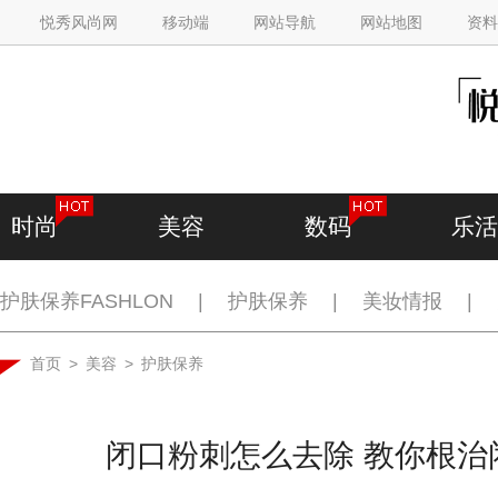
悦秀风尚网
移动端
网站导航
网站地图
资料
时尚
美容
数码
乐活
护肤保养FASHLON
|
护肤保养
|
美妆情报
|
首页
>
美容
>
护肤保养
闭口粉刺怎么去除 教你根治